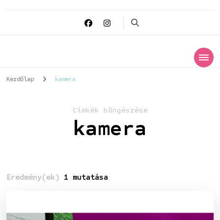
Datapandur
Digitális védelmező
Kezdőlap
kamera
Címkék böngészése
kamera
Eredmény(ek)
1 mutatása