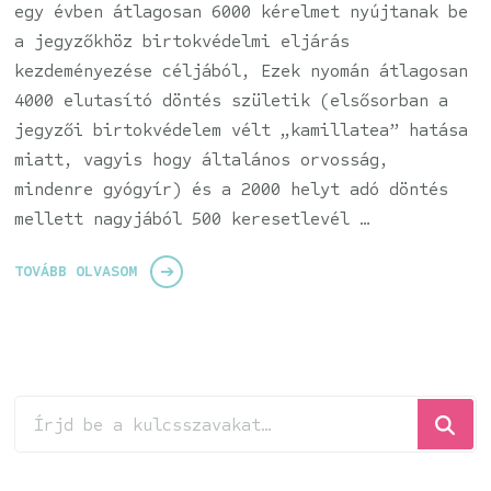
egy évben átlagosan 6000 kérelmet nyújtanak be
a jegyzőkhöz birtokvédelmi eljárás
kezdeményezése céljából, Ezek nyomán átlagosan
4000 elutasító döntés születik (elsősorban a
jegyzői birtokvédelem vélt „kamillatea” hatása
miatt, vagyis hogy általános orvosság,
mindenre gyógyír) és a 2000 helyt adó döntés
mellett nagyjából 500 keresetlevél …
TOVÁBB OLVASOM
Keresel
valamit?