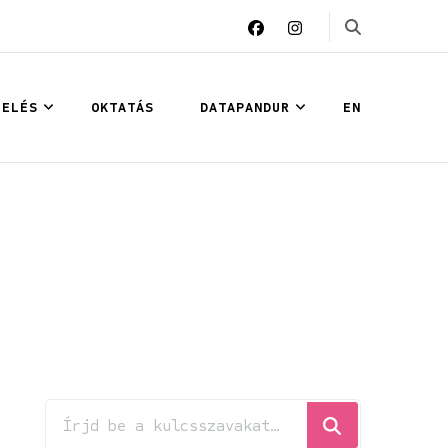
LELÉS
OKTATÁS
DATAPANDUR
EN
Keresel
valamit?