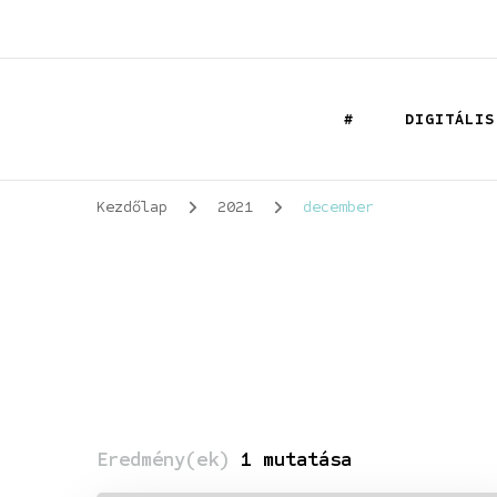
Datapandur
Digitális védelmező
#
DIGITÁLIS
Kezdőlap
2021
december
Eredmény(ek)
1 mutatása