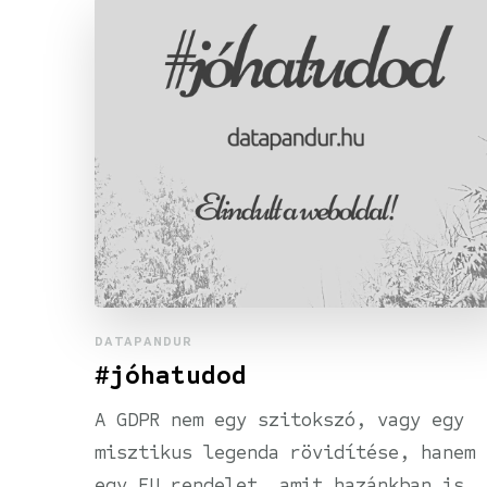
DATAPANDUR
#jóhatudod
A GDPR nem egy szitokszó, vagy egy
misztikus legenda rövidítése, hanem
egy EU rendelet, amit hazánkban is