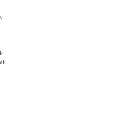
y
k
ek