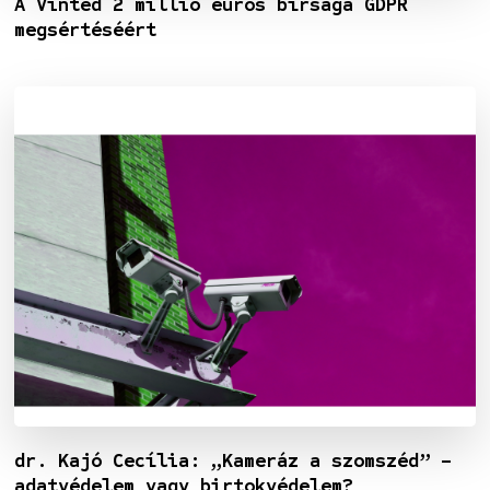
A Vinted 2 millió eurós bírsága GDPR
megsértéséért
dr. Kajó Cecília: „Kameráz a szomszéd” –
adatvédelem vagy birtokvédelem?