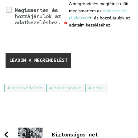
A megrendelés megtétele előtt 
Megismertem és
megismertem az 
Adatkezelési 
hozzájárulok az
tájékoztató
t 
 és 
hozzájárulok az 
adatkezeléshez.
*
adataim kezeléséhez.
adatvédelem
datapandur
gdpr
Bejegyzések
navigációja
Biztonságos net