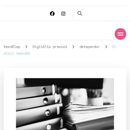
Datapandur
Digitális védelmező
Kezdőlap
Digitális presszó
datapandur
Év
eleji teendők