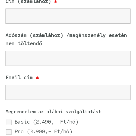
Cím (számlához)
*
Adószám (számlához) /magánszemély esetén
nem töltendő
Email cím
*
Megrendelem az alábbi szolgáltatást
Basic (2.490,- Ft/hó)
Pro (3.900,- Ft/hó)