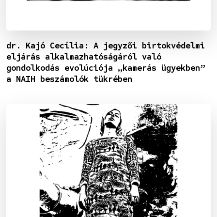
dr. Kajó Cecília: A jegyzői birtokvédelmi
eljárás alkalmazhatóságáról való
gondolkodás evolúciója „kamerás ügyekben”
a NAIH beszámolók tükrében