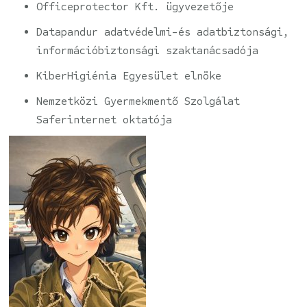
Officeprotector Kft. ügyvezetője
Datapandur adatvédelmi-és adatbiztonsági,
információbiztonsági szaktanácsadója
KiberHigiénia Egyesület elnöke
Nemzetközi Gyermekmentő Szolgálat
Saferinternet oktatója