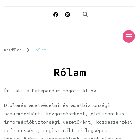
Datapandur
Digitális védelmező
Kezdőlap
Rólam
Rólam
Én, aki a Datapandur mögött állok.
Diplomás adatvédelmi és adatbiztonsági
szakemberként, közgazdászként, elektronikus
információbiztonsági vezetőként, közbeszerzési
referensként, regisztrált mérlegképes
könyvelőként a jogszabályok között élek és