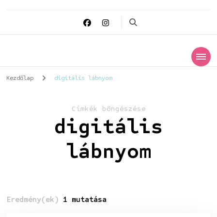
Datapandur
Digitális védelmező
Kezdőlap
digitális lábnyom
Címkék böngészése
digitális
lábnyom
Eredmény(ek)
1 mutatása